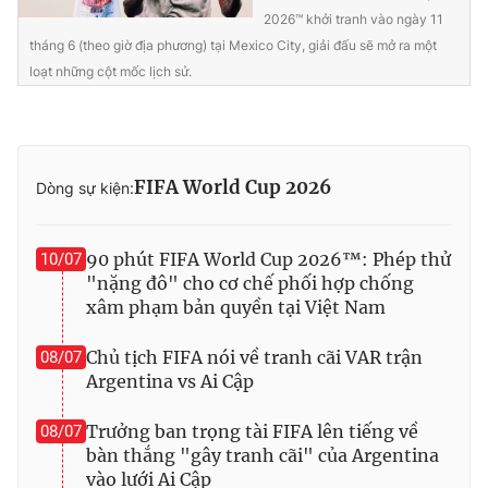
2026™ khởi tranh vào ngày 11
tháng 6 (theo giờ địa phương) tại Mexico City, giải đấu sẽ mở ra một
loạt những cột mốc lịch sử.
FIFA World Cup 2026
Dòng sự kiện:
90 phút FIFA World Cup 2026™: Phép thử
10/07
"nặng đô" cho cơ chế phối hợp chống
xâm phạm bản quyền tại Việt Nam
Chủ tịch FIFA nói về tranh cãi VAR trận
08/07
Argentina vs Ai Cập
Trưởng ban trọng tài FIFA lên tiếng về
08/07
bàn thắng "gây tranh cãi" của Argentina
vào lưới Ai Cập