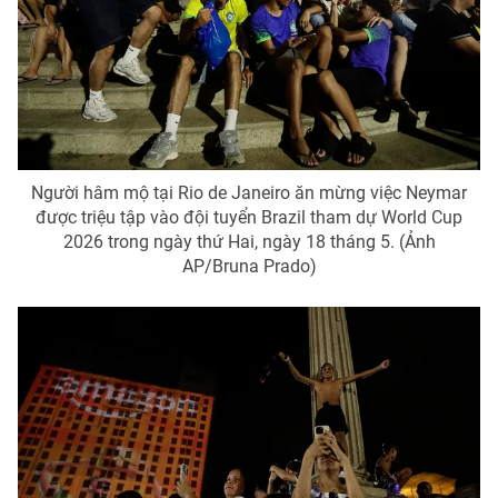
THỜI BÁO VTV
Theo dõi báo trên
Người hâm mộ tại Rio de Janeiro ăn mừng việc Neymar
được triệu tập vào đội tuyển Brazil tham dự World Cup
Cơ quan chủ quản:
Đài Truyền hình Việt Nam
2026 trong ngày thứ Hai, ngày 18 tháng 5. (Ảnh
AP/Bruna Prado)
Cơ quan báo chí:
Thời báo VTV
Giấy phép hoạt động báo in và báo điện tử số 483/GP-BTTTT
cấp ngày 29/12/2023
Tổng Biên tập:
Vũ Thanh Thủy
Phó Tổng Biên tập:
Nguyễn Thị Mỹ Hạnh, Phạm Quốc Thắng,
Nguyễn Trọng Ninh
Tổng đài VTV:
024.38 355 931 - 024.38 355 932
Ðiện thoại Thời báo VTV:
024.66 897 897