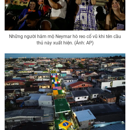
Email:
toasoan@vtv.vn
Liên hệ quảng cáo:
024-7300.7108
Những người hâm mộ Neymar hò reo cổ vũ khi tên cầu
thủ này xuất hiện. (Ảnh: AP)
® Cấm sao chép dưới mọi hình thức nếu không có sự chấp
thuận bằng văn bản. Ghi rõ nguồn VTV.vn khi phát hành lại
thông tin từ website này.