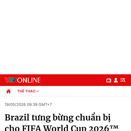
THỂ THAO
Chính trị
19/05/2026 09:39 GMT+7
Xã hội
Brazil tưng bừng chuẩn bị
Pháp luật
Chuyên mục
Kinh tế
cho FIFA World Cup 2026™
Thể thao