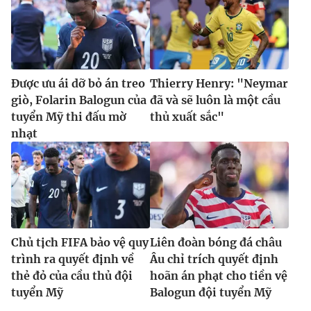
Được ưu ái dỡ bỏ án treo
Thierry Henry: "Neymar
giò, Folarin Balogun của
đã và sẽ luôn là một cầu
tuyển Mỹ thi đấu mờ
thủ xuất sắc"
nhạt
Chủ tịch FIFA bảo vệ quy
Liên đoàn bóng đá châu
trình ra quyết định về
Âu chỉ trích quyết định
thẻ đỏ của cầu thủ đội
hoãn án phạt cho tiền vệ
tuyển Mỹ
Balogun đội tuyển Mỹ