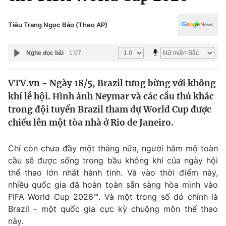
Chính trị
Truyền hình
Văn hóa - Giải trí
Tiêu Trang Ngọc Bảo (Theo AP)
Xã hội
Y tế
Đời sống
Nghe đọc bài
1:07
Pháp luật
Công nghệ
Giáo dục
VTV.vn - Ngày 18/5, Brazil tưng bừng với không
Y tế
khí lễ hội. Hình ảnh Neymar và các cầu thủ khác
trong đội tuyển Brazil tham dự World Cup được
Thế giới
chiếu lên một tòa nhà ở Rio de Janeiro.
Tin tức
Chỉ còn chưa đầy một tháng nữa, người hâm mộ toàn
Kinh tế
cầu sẽ được sống trong bầu không khí của ngày hội
Thế giới đó đây
Tài chính
thể thao lớn nhất hành tinh. Và vào thời điểm này,
Dữ liệu và đời sống
Câu chuyện quốc tế
nhiều quốc gia đã hoàn toàn sẵn sàng hòa mình vào
Thị trường
FIFA World Cup 2026™. Và một trong số đó chính là
Truyền hình
Brazil - một quốc gia cực kỳ chuộng môn thể thao
Góc doanh nghiệp
này.