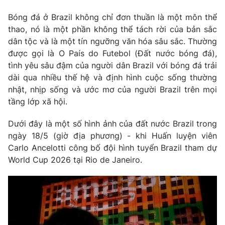
Phim VTV
Giải trí
Bóng đá ở Brazil không chỉ đơn thuần là một môn thể
Hậu trường
thao, nó là một phần không thể tách rời của bản sắc
Điện ảnh
Đời sống
dân tộc và là một tín ngưỡng văn hóa sâu sắc. Thường
Nhân vật
Âm nhạc
được gọi là O País do Futebol (Đất nước bóng đá),
Du lịch
Khán giả
tình yêu sâu đậm của người dân Brazil với bóng đá trải
Giáo dục
Sao
dài qua nhiều thế hệ và định hình cuộc sống thường
Làm đẹp
Giải sao mai
nhật, nhịp sống và ước mơ của người Brazil trên mọi
Tuyển sinh
Công nghệ
Chất lượng cuộc sống
tầng lớp xã hội.
Học trực tuyến
Hitech Công nghệ tương lai
Dưới đây là một số hình ảnh của đất nước Brazil trong
Giao lưu trực tuyến
ngày 18/5 (giờ địa phương) - khi Huấn luyện viên
Sản phẩm
Carlo Ancelotti công bố đội hình tuyển Brazil tham dự
Lịch phát sóng
Thị trường
World Cup 2026 tại Rio de Janeiro.
Tư vấn
Chuyên mục khác
Emagazine
Podcast