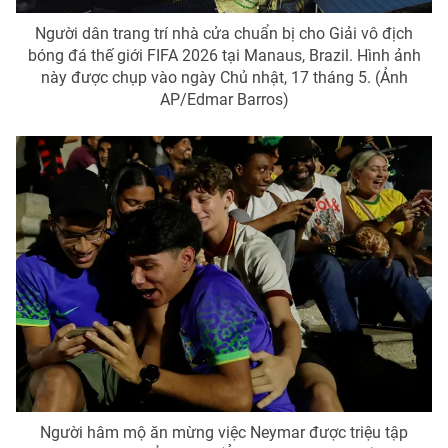
Người dân trang trí nhà cửa chuẩn bị cho Giải vô địch
bóng đá thế giới FIFA 2026 tại Manaus, Brazil. Hình ảnh
này được chụp vào ngày Chủ nhật, 17 tháng 5. (Ảnh
AP/Edmar Barros)
Người hâm mộ ăn mừng việc Neymar được triệu tập