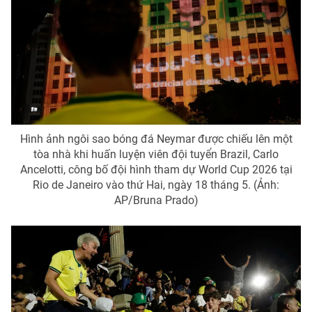
Photo
Infographic
Video
Shorts video
VTV Money
VTV Thể thao
Hình ảnh ngôi sao bóng đá Neymar được chiếu lên một
VTV Sức khoẻ
Bất động sản
tòa nhà khi huấn luyện viên đội tuyển Brazil, Carlo
Ancelotti, công bố đội hình tham dự World Cup 2026 tại
Thị trường 24h
Tấm lòng Việt
Rio de Janeiro vào thứ Hai, ngày 18 tháng 5. (Ảnh:
AP/Bruna Prado)
VTV4
Vươn mình bằng AI
VTV9
VTV8
Liên hệ tòa soạn
English