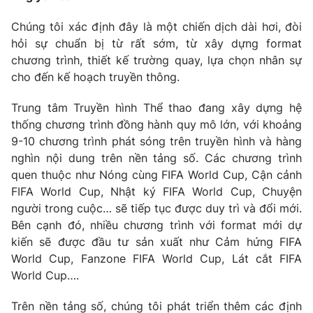
Email:
toasoan@vtv.vn
Liên hệ quảng cáo:
024-7300.7108
Chúng tôi xác định đây là một chiến dịch dài hơi, đòi
hỏi sự chuẩn bị từ rất sớm, từ xây dựng format
chương trình, thiết kế trường quay, lựa chọn nhân sự
cho đến kế hoạch truyền thông.
Trung tâm Truyền hình Thể thao đang xây dựng hệ
thống chương trình đồng hành quy mô lớn, với khoảng
9-10 chương trình phát sóng trên truyền hình và hàng
nghìn nội dung trên nền tảng số. Các chương trình
quen thuộc như Nóng cùng FIFA World Cup, Cận cảnh
FIFA World Cup, Nhật ký FIFA World Cup, Chuyện
người trong cuộc… sẽ tiếp tục được duy trì và đổi mới.
® Cấm sao chép dưới mọi hình thức nếu không có sự chấp
Bên cạnh đó, nhiều chương trình với format mới dự
thuận bằng văn bản. Ghi rõ nguồn VTV.vn khi phát hành lại
kiến sẽ được đầu tư sản xuất như Cảm hứng FIFA
thông tin từ website này.
World Cup, Fanzone FIFA World Cup, Lát cắt FIFA
World Cup….
Trên nền tảng số, chúng tôi phát triển thêm các định