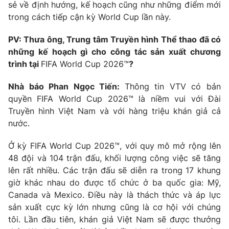
sẻ về định hướng, kế hoạch cũng như những điểm mới
Photo
Infographic
trong cách tiếp cận kỳ World Cup lần này.
PV: Thưa ông, Trung tâm Truyền hình Thể thao đã có
Video
Shorts video
những kế hoạch gì cho công tác sản xuất chương
trình tại
FIFA World Cup 2026™
?
VTV Money
VTV Thể thao
Nhà báo Phan Ngọc Tiến:
Thông tin VTV có bản
quyền FIFA World Cup 2026™ là niềm vui với Đài
VTV Sức khoẻ
Bất động sản
Truyền hình Việt Nam và với hàng triệu khán giả cả
nước.
Thị trường 24h
Tấm lòng Việt
Ở kỳ FIFA World Cup 2026™, với quy mô mở rộng lên
48 đội và 104 trận đấu, khối lượng công việc sẽ tăng
VTV4
Vươn mình bằng AI
lên rất nhiều. Các trận đấu sẽ diễn ra trong 17 khung
giờ khác nhau do được tổ chức ở ba quốc gia: Mỹ,
VTV9
VTV8
Canada và Mexico. Điều này là thách thức và áp lực
sản xuất cực kỳ lớn nhưng cũng là cơ hội với chúng
tôi. Lần đầu tiên, khán giả Việt Nam sẽ được thưởng
Liên hệ tòa soạn
English