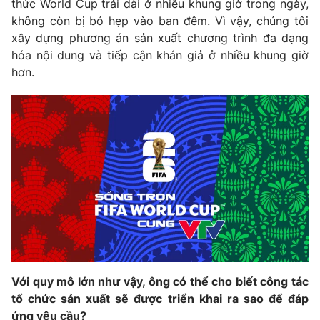
thức World Cup trải dài ở nhiều khung giờ trong ngày,
không còn bị bó hẹp vào ban đêm. Vì vậy, chúng tôi
xây dựng phương án sản xuất chương trình đa dạng
hóa nội dung và tiếp cận khán giả ở nhiều khung giờ
THỜI BÁO VTV
hơn.
Theo dõi báo trên
Cơ quan chủ quản:
Đài Truyền hình Việt Nam
Cơ quan báo chí:
Thời báo VTV
Giấy phép hoạt động báo in và báo điện tử số 483/GP-BTTTT
cấp ngày 29/12/2023
Tổng Biên tập:
Vũ Thanh Thủy
Phó Tổng Biên tập:
Nguyễn Thị Mỹ Hạnh, Phạm Quốc Thắng,
Nguyễn Trọng Ninh
Với quy mô lớn như vậy, ông có thể cho biết công tác
Tổng đài VTV:
024.38 355 931 - 024.38 355 932
tổ chức sản xuất sẽ được triển khai ra sao để đáp
Ðiện thoại Thời báo VTV:
024.66 897 897
ứng yêu cầu?