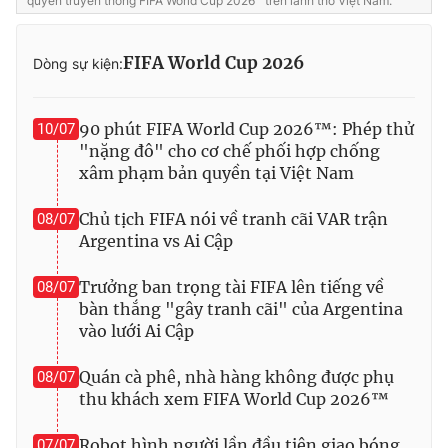
quyền truyền thông FIFA World Cup 2026™ trên lãnh thổ Việt Nam.
FIFA World Cup 2026
Dòng sự kiện:
90 phút FIFA World Cup 2026™: Phép thử
10/07
"nặng đô" cho cơ chế phối hợp chống
xâm phạm bản quyền tại Việt Nam
Chủ tịch FIFA nói về tranh cãi VAR trận
08/07
Argentina vs Ai Cập
Trưởng ban trọng tài FIFA lên tiếng về
08/07
bàn thắng "gây tranh cãi" của Argentina
vào lưới Ai Cập
Quán cà phê, nhà hàng không được phụ
08/07
thu khách xem FIFA World Cup 2026™
Robot hình người lần đầu tiên giao bóng
07/07