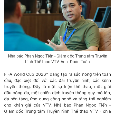
Phim VTV
Giải trí
Hậu trường
Điện ảnh
Đời sống
Nhân vật
Âm nhạc
Du lịch
Khán giả
Giáo dục
Sao
Làm đẹp
Giải sao mai
Tuyển sinh
Công nghệ
Chất lượng cuộc sống
Nhà báo Phan Ngọc Tiến - Giám đốc Trung tâm Truyền
Học trực tuyến
Hitech Công nghệ tương lai
hình Thể thao VTV. Ảnh: Đoàn Tuấn
Giao lưu trực tuyến
Sản phẩm
FIFA World Cup 2026™ đang tạo ra sức nóng trên toàn
Lịch phát sóng
cầu, đặc biệt đối với các đài truyền hình, các kênh
Thị trường
truyền thông. Đây là một sự kiện thể thao, một giải
Tư vấn
đấu bóng đá, một chiến dịch truyền thông quy mô lớn,
đa nền tảng, ứng dụng công nghệ và tăng trải nghiệm
Chuyên mục khác
cho khán giả của VTV. Nhà báo Phan Ngọc Tiến -
Emagazine
Podcast
Giám đốc Trung tâm Truyền hình Thể thao VTV - chia