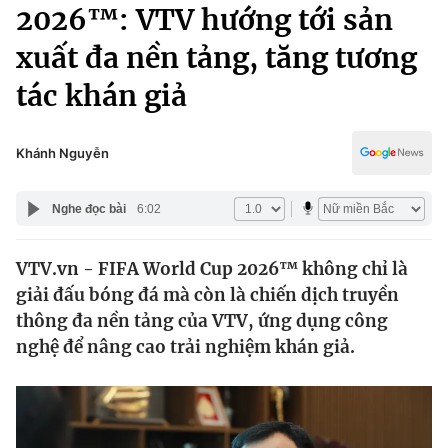
Chính trị
2026™: VTV hướng tới sản
Truyền hình
xuất đa nền tảng, tăng tương
Văn hóa - Giải trí
Xã hội
Y tế
tác khán giả
Đời sống
Pháp luật
Công nghệ
Giáo dục
Khánh Nguyễn
Y tế
Nghe đọc bài
6:02
Thế giới
VTV.vn - FIFA World Cup 2026™ không chỉ là
Tin tức
giải đấu bóng đá mà còn là chiến dịch truyền
Kinh tế
Thế giới đó đây
thông đa nền tảng của VTV, ứng dụng công
Tài chính
nghệ để nâng cao trải nghiệm khán giả.
Dữ liệu và đời sống
Câu chuyện quốc tế
Thị trường
Truyền hình
Góc doanh nghiệp