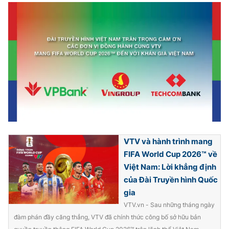
VTV và hành trình mang
FIFA World Cup 2026™ về
Việt Nam: Lời khẳng định
của Đài Truyền hình Quốc
gia
VTV.vn - Sau những tháng ngày
đàm phán đầy căng thẳng, VTV đã chính thức công bố sở hữu bản