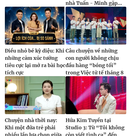
nhà Tuấn - Minh gặp...
Điều nhỏ bé kỳ diệu: Khi
Câu chuyện về những
những cảm xúc tưởng
con người không chịu
tiêu cực lại mở ra bài học
đầu hàng “bóng tối”
tích cực
trong Việc tử tế tháng 8
Chuyện nhà thời nay:
Hứa Kim Tuyền tại
Khi một đứa trẻ phải
Studio 3: Từ “Tôi không
nhiều lần lựa chọn giữa
còn viết tình ca” đến