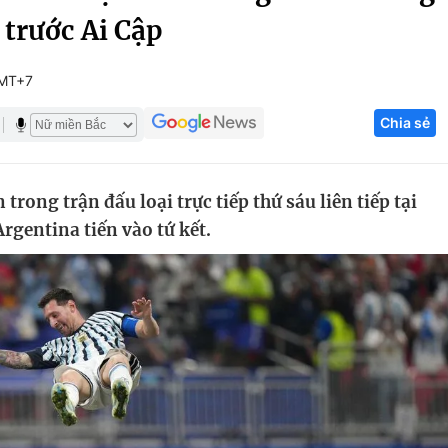
 trước Ai Cập
Góc ảnh
GMT+7
Giáo dục
Công nghệ
Chia sẻ
Tuyển sinh
Hitech Công ng
Học trực tuyến
Sản phẩm
trong trận đấu loại trực tiếp thứ sáu liên tiếp tại
g
Thị trường
rgentina tiến vào tứ kết.
Tư vấn