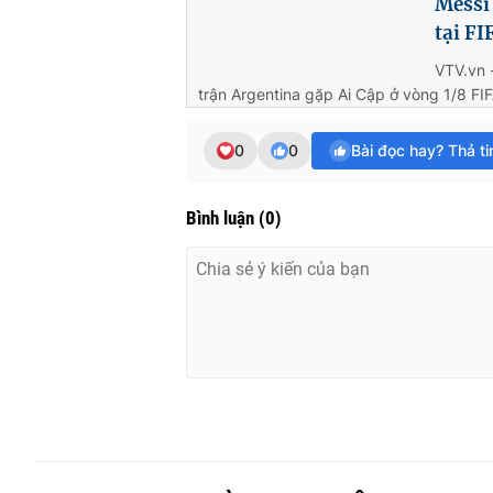
Messi
tại F
VTV.vn 
trận Argentina gặp Ai Cập ở vòng 1/8 FI
0
0
Bài đọc hay? Thả t
Bình luận
(
0
)