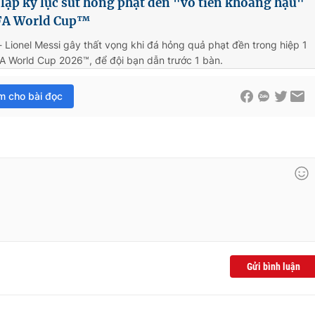
 lập kỷ lục sút hỏng phạt đền "vô tiền khoáng hậu"
IFA World Cup™
- Lionel Messi gây thất vọng khi đá hỏng quả phạt đền trong hiệp 1
FA World Cup 2026™, để đội bạn dẫn trước 1 bàn.
im cho bài đọc
Gửi bình luận