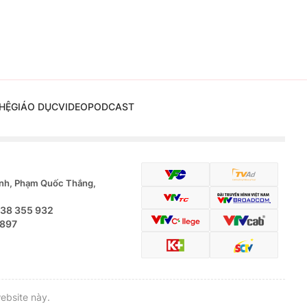
HỆ
GIÁO DỤC
VIDEO
PODCAST
nh, Phạm Quốc Thắng,
.38 355 932
 897
ebsite này.