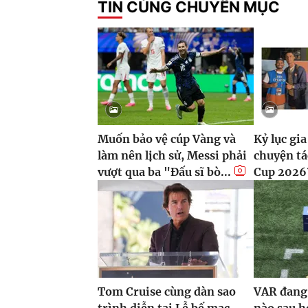
TIN CÙNG CHUYÊN MỤC
Muốn bảo vệ cúp Vàng và
Kỷ lục gi
làm nên lịch sử, Messi phải
chuyện tá
vượt qua ba "Đấu sĩ bò...
Cup 2026
Tom Cruise cùng dàn sao
VAR đang 