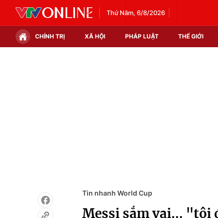
Thứ Năm, 6/8/2026
CHÍNH TRỊ
XÃ HỘI
PHÁP LUẬT
THẾ GIỚI
Chính trị
Xã hội
Thế giới
Kinh tế
Tin tức
Tài chính
Thế giới đó đây
Thị trường
Câu chuyện quốc tế
Góc doanh nghiệp
Dữ liệu và đời sống
Tin nhanh World Cup
Messi sắm vai... "tội 