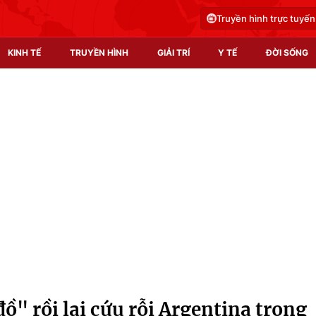
Truyền hình trực tuyến
KINH TẾ
TRUYỀN HÌNH
GIẢI TRÍ
Y TẾ
ĐỜI SỐNG
Pháp luật
Y tế
Truyền hình
Multimedia
Phim VTV
Video
Hậu trường
Shorts video
Nhân vật
Podcast
Khán giả
EMagazine
Giải sao mai
Photo
đồ" rồi lại cứu rỗi Argentina trong
Infographic