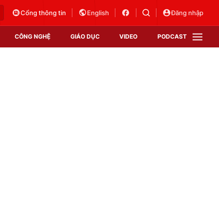
Cổng thông tin
English
Đăng nhập
CÔNG NGHỆ
GIÁO DỤC
VIDEO
PODCAST
VTV Money
VTV Thể thao
VTV Sức khoẻ
Bất động sản
Thị trường 24h
Tấm lòng Việt
Vươn mình bằng AI
VTV4
VTV8
VTV9
Lịch phát sóng
Giao lưu trực tuyến
Sự kiện