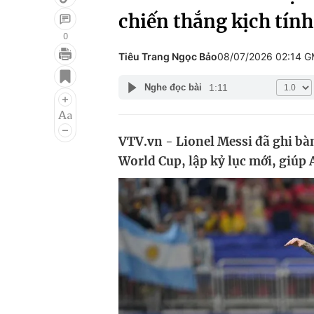
chiến thắng kịch tính
0
Tiêu Trang Ngọc Bảo
08/07/2026 02:14 
Giải trí
Đời sống
1:11
Nghe đọc bài
Điện ảnh
Du lịch
Âm nhạc
Làm đẹp
VTV.vn - Lionel Messi đã ghi bàn 
Sao
Chất lượng cuộc sốn
World Cup, lập kỷ lục mới, giúp A