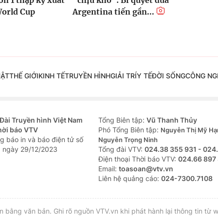
ơn 1 thập kỷ xuất
"chịu khổ": Bí quyết đưa
World Cup
Argentina tiến gần...
UẬT
THẾ GIỚI
KINH TẾ
TRUYỀN HÌNH
GIẢI TRÍ
Y TẾ
ĐỜI SỐNG
CÔNG NG
Đài Truyền hình Việt Nam
Tổng Biên tập:
Vũ Thanh Thủy
hời báo VTV
Phó Tổng Biên tập:
Nguyễn Thị Mỹ Hạ
g báo in và báo điện tử số
Nguyễn Trọng Ninh
 ngày 29/12/2023
Tổng đài VTV:
024.38 355 931 - 024
Ðiện thoại Thời báo VTV:
024.66 897
Email:
toasoan@vtv.vn
Liên hệ quảng cáo:
024-7300.7108
bằng văn bản. Ghi rõ nguồn VTV.vn khi phát hành lại thông tin từ w