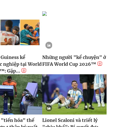
a Guiness kể
Những người "kể chuyện" ở
c nghiệp tại World
FIFA World Cup 2026™
™: Gặp...
"tiến hóa" thế
Lionel Scaloni và triết lý