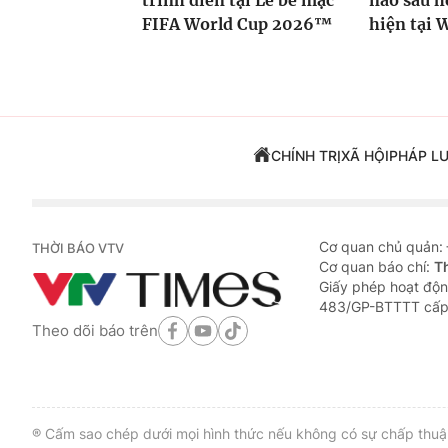
trình diễn tại Lễ bế mạc
nào sau h
FIFA World Cup 2026™
hiện tại 
CHÍNH TRỊ
XÃ HỘI
PHÁP L
Cơ quan chủ quản:
THỜI BÁO VTV
Cơ quan báo chí:
T
Giấy phép hoạt độn
483/GP-BTTTT cấp
Theo dõi báo trên
® Cấm sao chép dưới mọi hình thức nếu không có sự chấp thuận 