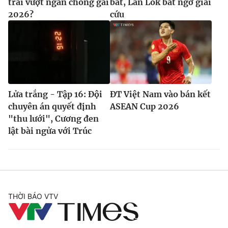
trai vượt ngàn chông gai
bắt, Lan Lok bất ngờ giải
2026?
cứu
Lửa trắng - Tập 16: Đội
ĐT Việt Nam vào bán kết
chuyên án quyết định
ASEAN Cup 2026
"thu lưới", Cương đen
lật bài ngửa với Trúc
THỜI BÁO VTV