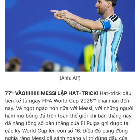
THỜI BÁO VTV
Theo dõi báo trên
Cơ quan chủ quản:
Đài Truyền hình Việt Nam
Cơ quan báo chí:
Thời báo VTV
(Ảnh: AP)
Giấy phép hoạt động báo in và báo điện tử số 483/GP-BTTTT
cấp ngày 29/12/2023
77': VÀO!!!!!!!!! MESSI LẬP HAT-TRICK!
Hat-trick đầu
Tổng Biên tập:
Vũ Thanh Thủy
tiên kể từ ngày FIFA World Cup 2026™ khai màn đến
nay. Và ngọt ngào hơn nữa với Messi, với những người
Phó Tổng Biên tập:
Nguyễn Thị Mỹ Hạnh, Phạm Quốc Thắng,
Nguyễn Trọng Ninh
hâm mộ bóng đá trên toàn thế giới khi bàn thắng này,
đã nâng tổng số bàn thắng của El Pulga ghi được tại
Tổng đài VTV:
024.38 355 931 - 024.38 355 932
các kỳ World Cup lên con số 16. Điều đó cũng đồng
Ðiện thoại Thời báo VTV:
024.66 897 897
nghĩa rằng Messi đã sánh ngang vị trí đứng đầu của