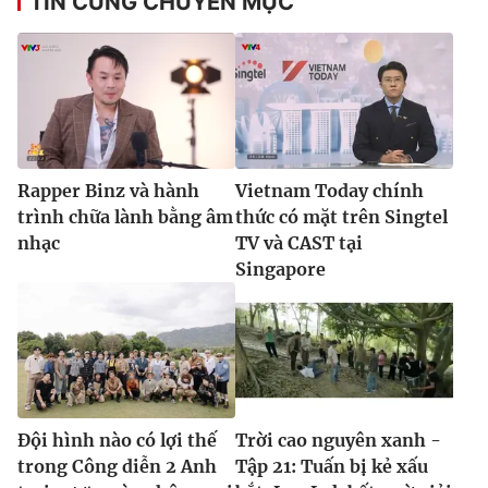
TIN CÙNG CHUYÊN MỤC
Rapper Binz và hành
Vietnam Today chính
trình chữa lành bằng âm
thức có mặt trên Singtel
nhạc
TV và CAST tại
Singapore
Đội hình nào có lợi thế
Trời cao nguyên xanh -
trong Công diễn 2 Anh
Tập 21: Tuấn bị kẻ xấu