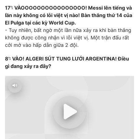
17': VÀOOOOOOOOOOOOOOOO! Messi lên tiếng và
lần này không có lỗi việt vị nào! Bàn thắng thứ 14 của
El Pulga tại các kỳ World Cup.
- Tuy nhiên, bất ngờ một lần nữa xảy ra khi bàn thắng
không được công nhận vì lỗi việt vị. Một trận đấu rất
cởi mở vào hấp dẫn giữa 2 đội.
8': VÀO! ALGERI SÚT TUNG LƯỚI ARGENTINA! Điều
gì đang xảy ra đây?