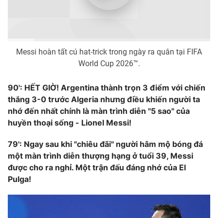
Photo
Infographic
Video
Shorts video
Messi hoàn tất cú hat-trick trong ngày ra quân tại FIFA
World Cup 2026™.
VTV Money
VTV Thể thao
90': HẾT GIỜ! Argentina thành trọn 3 điểm với chiến
thắng 3-0 trước Algeria nhưng điều khiến người ta
VTV Sức khoẻ
Bất động sản
nhớ đến nhất chính là màn trình diễn "5 sao" của
huyền thoại sống - Lionel Messi!
Thị trường 24h
Tấm lòng Việt
79': Ngay sau khi "chiêu đãi" người hâm mộ bóng đá
một màn trình diễn thượng hạng ở tuổi 39, Messi
VTV4
Vươn mình bằng AI
được cho ra nghỉ. Một trận đấu đáng nhớ của El
Pulga!
VTV9
VTV8
Liên hệ tòa soạn
English