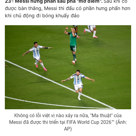
23': Messi hưng phấn sau pha "mở điểm".
Sau khi có
được bàn thắng, Messi thi đấu có phần hưng phấn hơn
khi chủ động đi bóng khuấy đảo
Không có lỗi việt vị nào xảy ra nữa, "Ma thuật" của
Messi đã được thi triển tại FIFA World Cup 2026™ (Ảnh:
AP)