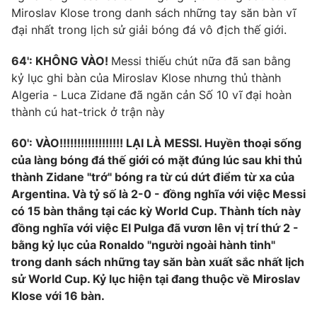
Email:
toasoan@vtv.vn
Miroslav Klose trong danh sách những tay săn bàn vĩ
Liên hệ quảng cáo:
024-7300.7108
đại nhất trong lịch sử giải bóng đá vô địch thế giới.
64': KHÔNG VÀO!
Messi thiếu chút nữa đã san bằng
kỷ lục ghi bàn của Miroslav Klose nhưng thủ thành
Algeria - Luca Zidane đã ngăn cản Số 10 vĩ đại hoàn
thành cú hat-trick ở trận này
60': VÀO!!!!!!!!!!!!!!!!!! LẠI LÀ MESSI. Huyền thoại sống
của làng bóng đá thế giới có mặt đúng lúc sau khi thủ
thành Zidane "trớ" bóng ra từ cú dứt điểm từ xa của
Argentina. Và tỷ số là 2-0 - đồng nghĩa với việc Messi
có 15 bàn thắng tại các kỳ World Cup. Thành tích này
® Cấm sao chép dưới mọi hình thức nếu không có sự chấp
đồng nghĩa với việc El Pulga đã vươn lên vị trí thứ 2 -
thuận bằng văn bản. Ghi rõ nguồn VTV.vn khi phát hành lại
bằng kỷ lục của Ronaldo "người ngoài hành tinh"
thông tin từ website này.
trong danh sách những tay săn bàn xuất sắc nhất lịch
sử World Cup. Kỷ lục hiện tại đang thuộc về Miroslav
Klose với 16 bàn.