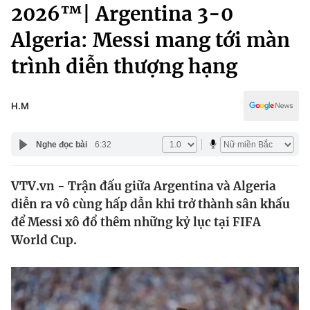
Chính trị
2026™| Argentina 3-0
Truyền hình
Algeria: Messi mang tới màn
Văn hóa - Giải trí
Xã hội
Y tế
trình diễn thượng hạng
Đời sống
Pháp luật
Công nghệ
Giáo dục
H.M
Y tế
Nghe đọc bài
6:32
Thế giới
VTV.vn - Trận đấu giữa Argentina và Algeria
Tin tức
diễn ra vô cùng hấp dẫn khi trở thành sân khấu
Kinh tế
Thế giới đó đây
để Messi xô đổ thêm những kỷ lục tại FIFA
Tài chính
World Cup.
Dữ liệu và đời sống
Câu chuyện quốc tế
Thị trường
Truyền hình
Góc doanh nghiệp