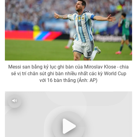
Phim VTV
Giải trí
Hậu trường
Điện ảnh
Đời sống
Nhân vật
Âm nhạc
Du lịch
Khán giả
Giáo dục
Sao
Làm đẹp
Giải sao mai
Tuyển sinh
Công nghệ
Chất lượng cuộc sống
Messi san bằng kỷ lục ghi bàn của Miroslav Klose - chia
Học trực tuyến
Hitech Công nghệ tương lai
sẻ vị trí chân sút ghi bàn nhiều nhất các kỳ World Cup
Giao lưu trực tuyến
với 16 bàn thắng (Ảnh: AP)
Sản phẩm
Lịch phát sóng
Thị trường
Tư vấn
Chuyên mục khác
Emagazine
Podcast