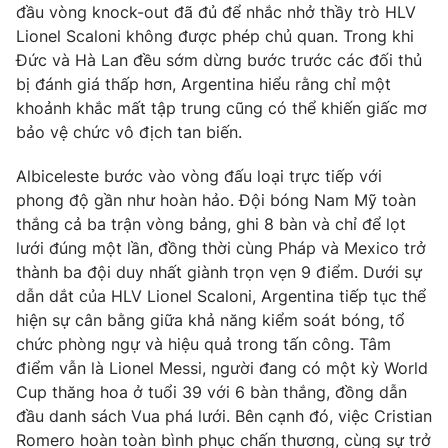
đầu vòng knock-out đã đủ để nhắc nhở thầy trò HLV
Photo
Infographic
Lionel Scaloni không được phép chủ quan. Trong khi
Đức và Hà Lan đều sớm dừng bước trước các đối thủ
bị đánh giá thấp hơn, Argentina hiểu rằng chỉ một
Video
Shorts video
khoảnh khắc mất tập trung cũng có thể khiến giấc mơ
bảo vệ chức vô địch tan biến.
VTV Money
VTV Thể thao
Albiceleste bước vào vòng đấu loại trực tiếp với
phong độ gần như hoàn hảo. Đội bóng Nam Mỹ toàn
VTV Sức khoẻ
Bất động sản
thắng cả ba trận vòng bảng, ghi 8 bàn và chỉ để lọt
lưới đúng một lần, đồng thời cùng Pháp và Mexico trở
Thị trường 24h
Tấm lòng Việt
thành ba đội duy nhất giành trọn vẹn 9 điểm. Dưới sự
dẫn dắt của HLV Lionel Scaloni, Argentina tiếp tục thể
hiện sự cân bằng giữa khả năng kiểm soát bóng, tổ
VTV4
Vươn mình bằng AI
chức phòng ngự và hiệu quả trong tấn công. Tâm
điểm vẫn là Lionel Messi, người đang có một kỳ World
VTV9
VTV8
Cup thăng hoa ở tuổi 39 với 6 bàn thắng, đồng dẫn
đầu danh sách Vua phá lưới. Bên cạnh đó, việc Cristian
Liên hệ tòa soạn
English
Romero hoàn toàn bình phục chấn thương, cùng sự trở