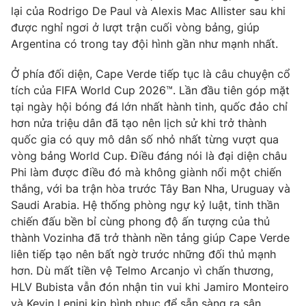
lại của Rodrigo De Paul và Alexis Mac Allister sau khi
được nghỉ ngơi ở lượt trận cuối vòng bảng, giúp
Argentina có trong tay đội hình gần như mạnh nhất.
THỜI BÁO VTV
Ở phía đối diện, Cape Verde tiếp tục là câu chuyện cổ
tích của FIFA World Cup 2026™. Lần đầu tiên góp mặt
tại ngày hội bóng đá lớn nhất hành tinh, quốc đảo chỉ
hơn nửa triệu dân đã tạo nên lịch sử khi trở thành
Theo dõi báo trên
quốc gia có quy mô dân số nhỏ nhất từng vượt qua
vòng bảng World Cup. Điều đáng nói là đại diện châu
Cơ quan chủ quản:
Phi làm được điều đó mà không giành nổi một chiến
Đài Truyền hình Việt Nam
thắng, với ba trận hòa trước Tây Ban Nha, Uruguay và
Cơ quan báo chí:
Thời báo VTV
Saudi Arabia. Hệ thống phòng ngự kỷ luật, tinh thần
Giấy phép hoạt động báo in và báo điện tử số 483/GP-BTTTT
chiến đấu bền bỉ cùng phong độ ấn tượng của thủ
cấp ngày 29/12/2023
thành Vozinha đã trở thành nền tảng giúp Cape Verde
Tổng Biên tập:
Vũ Thanh Thủy
liên tiếp tạo nên bất ngờ trước những đối thủ mạnh
Phó Tổng Biên tập:
Nguyễn Thị Mỹ Hạnh, Phạm Quốc Thắng,
hơn. Dù mất tiền vệ Telmo Arcanjo vì chấn thương,
Nguyễn Trọng Ninh
HLV Bubista vẫn đón nhận tin vui khi Jamiro Monteiro
Tổng đài VTV:
024.38 355 931 - 024.38 355 932
và Kevin Lenini kịp bình phục để sẵn sàng ra sân.