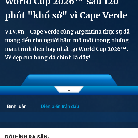
World Cup 2026™ sau 120
Chính trị
Truyền hình
phút "khổ sở" vì Cape Verde
Văn hóa - Giải trí
Xã hội
Y tế
VTV.vn - Cape Verde cùng Argentina thực sự đã
Đời sống
Pháp luật
Công nghệ
mang đến cho người hâm mộ một trong những
Giáo dục
màn trình diễn hay nhất tại World Cup 2026™.
Y tế
Vẻ đẹp của bóng đá chính là đây!
Thế giới
Tin tức
-
Kinh tế
Thế giới đó đây
Tài chính
Bình luận
Diễn biến trận đấu
Dữ liệu và đời sống
Câu chuyện quốc tế
Thị trường
Truyền hình
Góc doanh nghiệp
ĐỘI HÌNH RA SÂN: