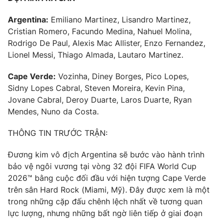
Phim VTV
Giải trí
Argentina:
Emiliano Martinez, Lisandro Martinez,
Hậu trường
Điện ảnh
Cristian ⁠Romero, Facundo Medina, Nahuel Molina,
Đời sống
Nhân vật
Rodrigo De Paul, Alexis Mac Allister, Enzo Fernandez,
Âm nhạc
Lionel Messi, Thiago Almada, Lautaro Martinez.
Du lịch
Khán giả
Giáo dục
Sao
Cape Verde:
Vozinha, ‌Diney Borges, Pico Lopes,
Làm đẹp
Giải sao mai
Tuyển sinh
Sidny Lopes Cabral, Steven Moreira, Kevin Pina,
Công nghệ
Chất lượng cuộc sống
Jovane Cabral, Deroy Duarte, Laros Duarte, Ryan
Học trực tuyến
Mendes, Nuno da Costa.
Hitech Công nghệ tương lai
Giao lưu trực tuyến
THÔNG TIN TRƯỚC TRẬN:
Sản phẩm
Lịch phát sóng
Đương kim vô địch Argentina sẽ bước vào hành trình
Thị trường
bảo vệ ngôi vương tại vòng 32 đội FIFA World Cup
Tư vấn
2026™ bằng cuộc đối đầu với hiện tượng Cape Verde
Chuyên mục khác
trên sân Hard Rock (Miami, Mỹ). Đây được xem là một
trong những cặp đấu chênh lệch nhất về tương quan
Emagazine
Podcast
lực lượng, nhưng những bất ngờ liên tiếp ở giai đoạn