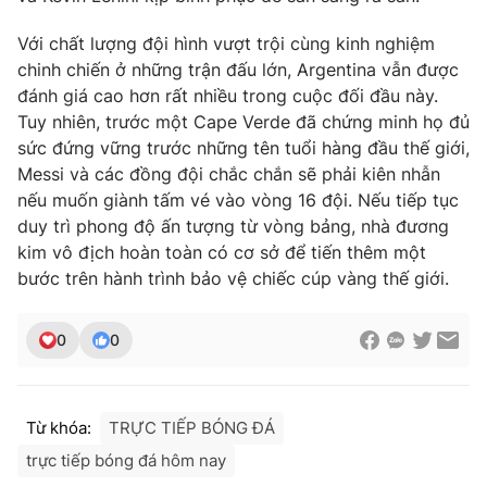
Ðiện thoại Thời báo VTV:
024.66 897 897
Email:
Với chất lượng đội hình vượt trội cùng kinh nghiệm
toasoan@vtv.vn
chinh chiến ở những trận đấu lớn, Argentina vẫn được
Liên hệ quảng cáo:
024-7300.7108
đánh giá cao hơn rất nhiều trong cuộc đối đầu này.
Tuy nhiên, trước một Cape Verde đã chứng minh họ đủ
sức đứng vững trước những tên tuổi hàng đầu thế giới,
Messi và các đồng đội chắc chắn sẽ phải kiên nhẫn
nếu muốn giành tấm vé vào vòng 16 đội. Nếu tiếp tục
duy trì phong độ ấn tượng từ vòng bảng, nhà đương
kim vô địch hoàn toàn có cơ sở để tiến thêm một
bước trên hành trình bảo vệ chiếc cúp vàng thế giới.
0
0
® Cấm sao chép dưới mọi hình thức nếu không có sự chấp
thuận bằng văn bản. Ghi rõ nguồn VTV.vn khi phát hành lại
thông tin từ website này.
Từ khóa:
TRỰC TIẾP BÓNG ĐÁ
trực tiếp bóng đá hôm nay