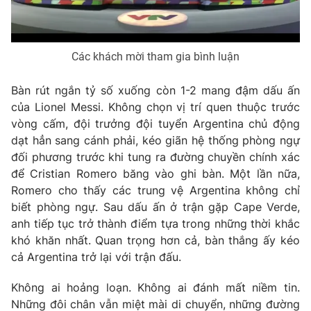
Các khách mời tham gia bình luận
THỜI BÁO VTV
Bàn rút ngắn tỷ số xuống còn 1-2 mang đậm dấu ấn
của Lionel Messi. Không chọn vị trí quen thuộc trước
Theo dõi báo trên
vòng cấm, đội trưởng đội tuyển Argentina chủ động
dạt hẳn sang cánh phải, kéo giãn hệ thống phòng ngự
Cơ quan chủ quản:
Đài Truyền hình Việt Nam
đối phương trước khi tung ra đường chuyền chính xác
Cơ quan báo chí:
Thời báo VTV
để Cristian Romero băng vào ghi bàn. Một lần nữa,
Giấy phép hoạt động báo in và báo điện tử số 483/GP-BTTTT
Romero cho thấy các trung vệ Argentina không chỉ
cấp ngày 29/12/2023
biết phòng ngự. Sau dấu ấn ở trận gặp Cape Verde,
Tổng Biên tập:
Vũ Thanh Thủy
anh tiếp tục trở thành điểm tựa trong những thời khắc
khó khăn nhất. Quan trọng hơn cả, bàn thắng ấy kéo
Phó Tổng Biên tập:
Nguyễn Thị Mỹ Hạnh, Phạm Quốc Thắng,
Nguyễn Trọng Ninh
cả Argentina trở lại với trận đấu.
Tổng đài VTV:
024.38 355 931 - 024.38 355 932
Không ai hoảng loạn. Không ai đánh mất niềm tin.
Ðiện thoại Thời báo VTV:
024.66 897 897
Những đôi chân vẫn miệt mài di chuyển, những đường