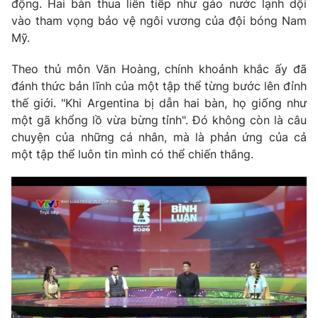
động. Hai bàn thua liên tiếp như gáo nước lạnh dội
vào tham vọng bảo vệ ngôi vương của đội bóng Nam
Photo
Infographic
Mỹ.
Video
Shorts video
Theo thủ môn Văn Hoàng, chính khoảnh khắc ấy đã
đánh thức bản lĩnh của một tập thể từng bước lên đỉnh
thế giới. "Khi Argentina bị dẫn hai bàn, họ giống như
VTV Money
VTV Thể thao
một gã khổng lồ vừa bừng tỉnh". Đó không còn là câu
chuyện của những cá nhân, mà là phản ứng của cả
VTV Sức khoẻ
Bất động sản
một tập thể luôn tin mình có thể chiến thắng.
Thị trường 24h
Tấm lòng Việt
VTV4
Vươn mình bằng AI
VTV9
VTV8
Liên hệ tòa soạn
English