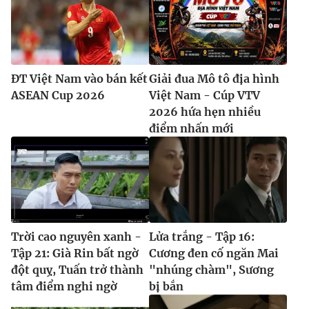
ĐT Việt Nam vào bán kết
Giải đua Mô tô địa hình
ASEAN Cup 2026
Việt Nam - Cúp VTV
2026 hứa hẹn nhiều
điểm nhấn mới
Trời cao nguyên xanh -
Lửa trắng - Tập 16:
Tập 21: Già Rin bất ngờ
Cương đen cố ngăn Mai
đột quỵ, Tuấn trở thành
"nhúng chàm", Sương
tâm điểm nghi ngờ
bị bắn