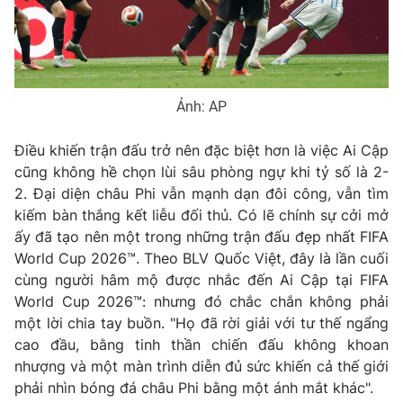
Ảnh: AP
Điều khiến trận đấu trở nên đặc biệt hơn là việc Ai Cập
cũng không hề chọn lùi sâu phòng ngự khi tỷ số là 2-
2. Đại diện châu Phi vẫn mạnh dạn đôi công, vẫn tìm
kiếm bàn thắng kết liễu đối thủ. Có lẽ chính sự cởi mở
ấy đã tạo nên một trong những trận đấu đẹp nhất FIFA
World Cup 2026™. Theo BLV Quốc Việt, đây là lần cuối
cùng người hâm mộ được nhắc đến Ai Cập tại FIFA
World Cup 2026™: nhưng đó chắc chắn không phải
một lời chia tay buồn. "Họ đã rời giải với tư thế ngẩng
cao đầu, bằng tinh thần chiến đấu không khoan
nhượng và một màn trình diễn đủ sức khiến cả thế giới
phải nhìn bóng đá châu Phi bằng một ánh mắt khác".