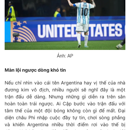
Phim VTV
Giải trí
Hậu trường
Điện ảnh
Đời sống
Nhân vật
Âm nhạc
Du lịch
Khán giả
Giáo dục
Sao
Làm đẹp
Giải sao mai
Tuyển sinh
Ảnh: AP
Công nghệ
Chất lượng cuộc sống
Học trực tuyến
Hitech Công nghệ tương lai
Màn lội ngược dòng khó tin
Giao lưu trực tuyến
Sản phẩm
Nếu chỉ nhìn vào cái tên Argentina hay vị thế của nhà
đương kim vô địch, nhiều người sẽ nghĩ đây là một
Lịch phát sóng
Thị trường
trận đấu dễ dàng. Nhưng những gì diễn ra trên sân
hoàn toàn trái ngược. Ai Cập bước vào trận đấu với
Tư vấn
tâm thế của một đội bóng không còn gì để mất. Đại
Chuyên mục khác
diện châu Phi nhập cuộc đầy tự tin, chơi sòng phẳng
Emagazine
Podcast
và khiến Argentina nhiều thời điểm rơi vào thế bị