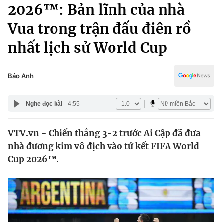
Chính trị
2026™: Bản lĩnh của nhà
Truyền hình
Vua trong trận đấu điên rồ
Văn hóa - Giải trí
Xã hội
Y tế
nhất lịch sử World Cup
Đời sống
Pháp luật
Công nghệ
Giáo dục
Bảo Anh
Y tế
Nghe đọc bài
4:55
Thế giới
VTV.vn - Chiến thắng 3-2 trước Ai Cập đã đưa
Tin tức
nhà đương kim vô địch vào tứ kết FIFA World
Kinh tế
Thế giới đó đây
Cup 2026™.
Tài chính
Dữ liệu và đời sống
Câu chuyện quốc tế
Thị trường
Truyền hình
Góc doanh nghiệp