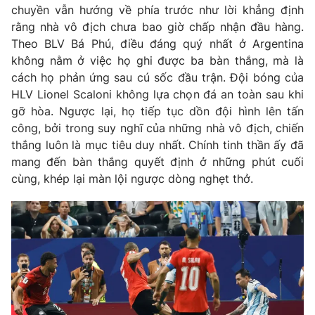
Email:
toasoan@vtv.vn
chuyền vẫn hướng về phía trước như lời khẳng định
Liên hệ quảng cáo:
024-7300.7108
rằng nhà vô địch chưa bao giờ chấp nhận đầu hàng.
Theo BLV Bá Phú, điều đáng quý nhất ở Argentina
không nằm ở việc họ ghi được ba bàn thắng, mà là
cách họ phản ứng sau cú sốc đầu trận. Đội bóng của
HLV Lionel Scaloni không lựa chọn đá an toàn sau khi
gỡ hòa. Ngược lại, họ tiếp tục dồn đội hình lên tấn
công, bởi trong suy nghĩ của những nhà vô địch, chiến
thắng luôn là mục tiêu duy nhất. Chính tinh thần ấy đã
mang đến bàn thắng quyết định ở những phút cuối
cùng, khép lại màn lội ngược dòng nghẹt thở.
® Cấm sao chép dưới mọi hình thức nếu không có sự chấp
thuận bằng văn bản. Ghi rõ nguồn VTV.vn khi phát hành lại
thông tin từ website này.