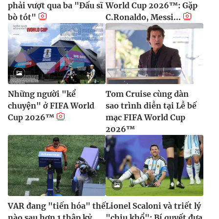
phải vượt qua ba "Đấu sĩ
World Cup 2026™: Gặp
bò tót"
C.Ronaldo, Messi...
Những người "kể
Tom Cruise cùng dàn
chuyện" ở FIFA World
sao trình diễn tại Lễ bế
Cup 2026™
mạc FIFA World Cup
2026™
VAR đang "tiến hóa" thế
Lionel Scaloni và triết lý
nào sau hơn 1 thập kỷ
"chịu khổ": Bí quyết đưa