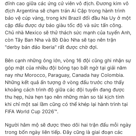
đỉnh cao giữa các ứng cử viên vô địch. Đương kim vô
Photo
Infographic
địch Argentina sẽ chạm trán Ai Cập trong hành trình
bảo vệ cúp vàng, trong khi Brazil đối đầu Na Uy ở một
cặp đấu được dự báo giàu tốc độ và sức tấn công.
Video
Shorts video
Chủ nhà Mexico sẽ thử thách sức mạnh của tuyển Anh,
còn Tây Ban Nha và Bồ Đào Nha sẽ tạo nên trận
VTV Money
VTV Thể thao
"derby bán đảo Iberia" rất được chờ đợi.
Bên cạnh những ông lớn, vòng 16 đội cũng ghi nhận sự
VTV Sức khoẻ
Bất động sản
góp mặt của nhiều đội bóng tạo bất ngờ tại giải năm
nay như Morocco, Paraguay, Canada hay Colombia.
Thị trường 24h
Tấm lòng Việt
Những kết quả ấn tượng ở vòng đấu trước cho thấy
khoảng cách trình độ giữa các đội tuyển đang được
thu hẹp, hứa hẹn tạo nên những màn so tài kịch tính
VTV4
Vươn mình bằng AI
khi chỉ một sai lầm cũng có thể khép lại hành trình tại
FIFA World Cup 2026™.
VTV9
VTV8
Người hâm mộ sẽ được theo dõi hai trận đấu mỗi ngày
trong bốn ngày liên tiếp. Đây cũng là giai đoạn các
Liên hệ tòa soạn
English