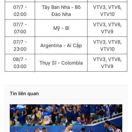
Ðiện thoại Thời báo VTV:
024.66 897 897
07/7 -
Tây Ban Nha - Bồ
VTV3, VTV6,
Email:
toasoan@vtv.vn
02:00
Đào Nha
VTV10
Liên hệ quảng cáo:
024-7300.7108
07/7 -
VTV3, VTV6,
Mỹ - Bỉ
07:00
VTV9
07/7 -
VTV3, VTV6,
Argentina - Ai Cập
23:00
VTV10
08/7 -
VTV3, VTV6,
Thụy Sĩ - Colombia
03:00
VTV9
Tin liên quan
® Cấm sao chép dưới mọi hình thức nếu không có sự chấp
thuận bằng văn bản. Ghi rõ nguồn VTV.vn khi phát hành lại
thông tin từ website này.