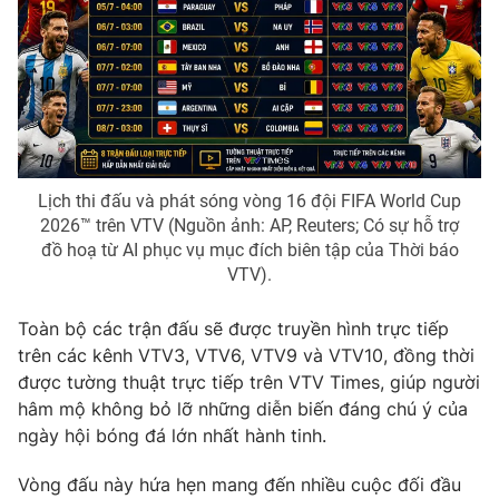
Phim VTV
Giải trí
Hậu trường
Điện ảnh
Đời sống
Nhân vật
Âm nhạc
Du lịch
Khán giả
Giáo dục
Sao
Làm đẹp
Giải sao mai
Tuyển sinh
Lịch thi đấu và phát sóng vòng 16 đội FIFA World Cup
Công nghệ
Chất lượng cuộc sống
2026™ trên VTV (Nguồn ảnh: AP, Reuters; Có sự hỗ trợ
Học trực tuyến
đồ hoạ từ AI phục vụ mục đích biên tập của Thời báo
Hitech Công nghệ tương lai
VTV).
Giao lưu trực tuyến
Sản phẩm
Toàn bộ các trận đấu sẽ được truyền hình trực tiếp
Lịch phát sóng
Thị trường
trên các kênh VTV3, VTV6, VTV9 và VTV10, đồng thời
được tường thuật trực tiếp trên VTV Times, giúp người
Tư vấn
hâm mộ không bỏ lỡ những diễn biến đáng chú ý của
Chuyên mục khác
ngày hội bóng đá lớn nhất hành tinh.
Emagazine
Podcast
Vòng đấu này hứa hẹn mang đến nhiều cuộc đối đầu