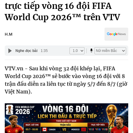
Chính trị
trực tiếp vòng 16 đội FIFA
Truyền hình
World Cup 2026™ trên VTV
Văn hóa - Giải trí
Xã hội
Y tế
Đời sống
H.M
Pháp luật
Công nghệ
Giáo dục
Nghe đọc bài
1:35
Y tế
VTV.vn - Sau khi vòng 32 đội khép lại, FIFA
Thế giới
World Cup 2026™ sẽ bước vào vòng 16 đội với 8
Tin tức
trận đấu diễn ra liên tục từ ngày 5/7 đến 8/7 (giờ
Kinh tế
Việt Nam).
Thế giới đó đây
Tài chính
Dữ liệu và đời sống
Câu chuyện quốc tế
Thị trường
Truyền hình
Góc doanh nghiệp