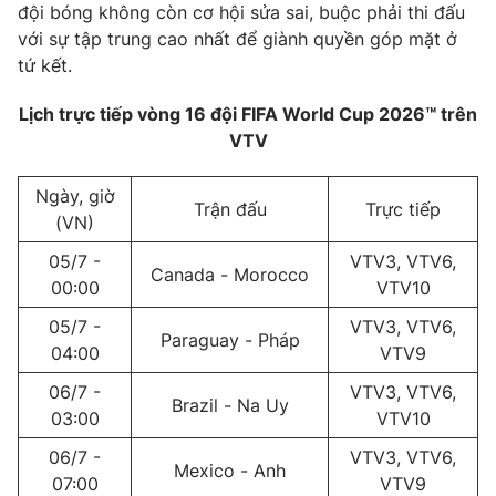
đội bóng không còn cơ hội sửa sai, buộc phải thi đấu
với sự tập trung cao nhất để giành quyền góp mặt ở
tứ kết.
THỜI BÁO VTV
Lịch trực tiếp vòng 16 đội FIFA World Cup 2026™ trên
VTV
Ngày, giờ
Trận đấu
Trực tiếp
Theo dõi báo trên
(VN)
05/7 -
VTV3, VTV6,
Canada - Morocco
Cơ quan chủ quản:
Đài Truyền hình Việt Nam
00:00
VTV10
Cơ quan báo chí:
Thời báo VTV
05/7 -
VTV3, VTV6,
Paraguay - Pháp
Giấy phép hoạt động báo in và báo điện tử số 483/GP-BTTTT
04:00
VTV9
cấp ngày 29/12/2023
06/7 -
VTV3, VTV6,
Tổng Biên tập:
Vũ Thanh Thủy
Brazil - Na Uy
03:00
VTV10
Phó Tổng Biên tập:
Nguyễn Thị Mỹ Hạnh, Phạm Quốc Thắng,
Nguyễn Trọng Ninh
06/7 -
VTV3, VTV6,
Mexico - Anh
Tổng đài VTV:
024.38 355 931 - 024.38 355 932
07:00
VTV9