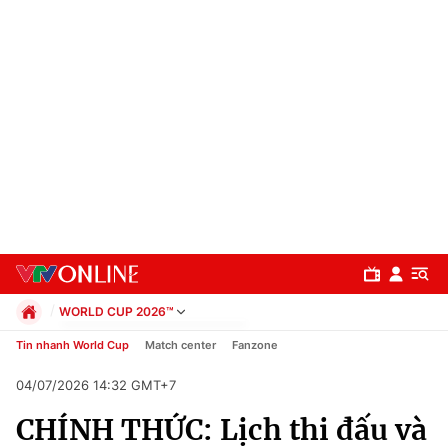
WORLD CUP 2026™
Chính trị
Tin nhanh World Cup
Match center
Fanzone
Xã hội
04/07/2026 14:32 GMT+7
Pháp luật
Chuyên mục
Kinh tế
CHÍNH THỨC: Lịch thi đấu và
Thể thao